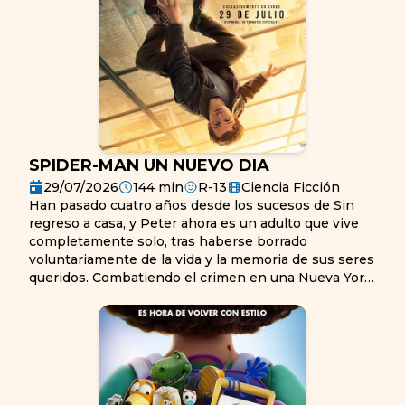
SPIDER-MAN UN NUEVO DIA
29/07/2026
144
min
R-13
Ciencia Ficción
Han pasado cuatro años desde los sucesos de Sin
regreso a casa, y Peter ahora es un adulto que vive
completamente solo, tras haberse borrado
voluntariamente de la vida y la memoria de sus seres
queridos. Combatiendo el crimen en una Nueva York
que ya no lo conoce, se ha dedicado por completo a
proteger su ciudad —un Spider-Man a tiempo
completo—, pero a medida que las exigencias
aumentan, la presión desencadena una
sorprendente evolución física que amenaza su
existencia, al tiempo que un nuevo y extraño patrón
de crímenes da lugar a una de las amenazas más