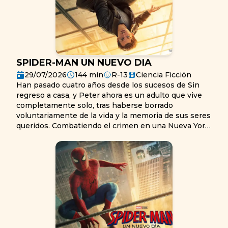
SPIDER-MAN UN NUEVO DIA
29/07/2026
144
min
R-13
Ciencia Ficción
Han pasado cuatro años desde los sucesos de Sin
regreso a casa, y Peter ahora es un adulto que vive
completamente solo, tras haberse borrado
voluntariamente de la vida y la memoria de sus seres
queridos. Combatiendo el crimen en una Nueva York
que ya no lo conoce, se ha dedicado por completo a
proteger su ciudad —un Spider-Man a tiempo
completo—, pero a medida que las exigencias
aumentan, la presión desencadena una
sorprendente evolución física que amenaza su
existencia, al tiempo que un nuevo y extraño patrón
de crímenes da lugar a una de las amenazas más
poderosas a las que se ha enfrentado jamás.