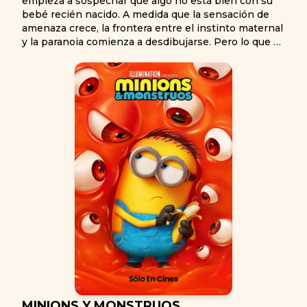
empieza a sospechar que algo no está bien con su
bebé recién nacido. A medida que la sensación de
amenaza crece, la frontera entre el instinto maternal
y la paranoia comienza a desdibujarse. Pero lo que se
esconde tras esa duda es mucho más antiguo y
aterrador de lo que imagina: un secreto que
convierte el amor en miedo y la noche en territorio
hostil.
MINIONS Y MONSTRUOS