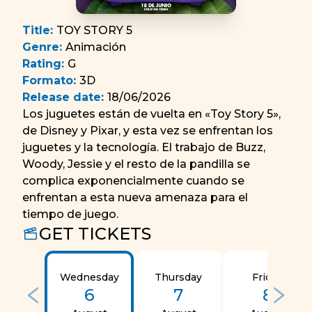
Title
:
TOY STORY 5
Genre
:
Animación
Rating
:
G
Formato
:
3D
Release date
:
18/06/2026
Los juguetes están de vuelta en «Toy Story 5»,
de Disney y Pixar, y esta vez se enfrentan los
juguetes y la tecnología. El trabajo de Buzz,
Woody, Jessie y el resto de la pandilla se
complica exponencialmente cuando se
enfrentan a esta nueva amenaza para el
tiempo de juego.
GET TICKETS
Wednesday
Thursday
Friday
6
7
8